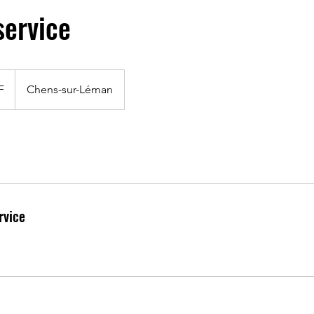
ervice
F
Chens-sur-Léman
rvice