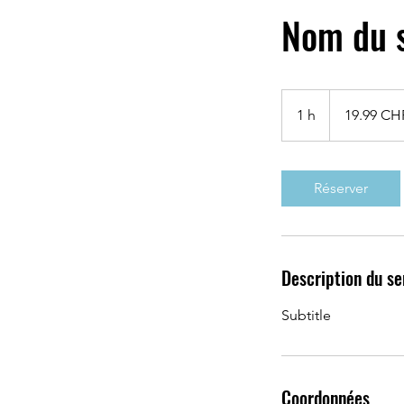
Nom du s
19.99
francs
1 h
1
19.99 CH
suisses
Réserver
Description du se
Subtitle
Coordonnées