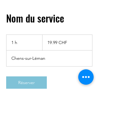
Nom du service
19.99
francs
1 h
1
19.99 CHF
suisses
Chens-sur-Léman
Réserver
Description du service
Subtitle