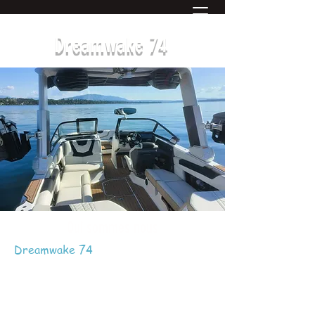
Dreamwake 74
​Qui sommes nous
Dreamwake 74
est une école de
wakeboard, wakesurf destinée à
l'initiation et
au perfectionnement des sports de